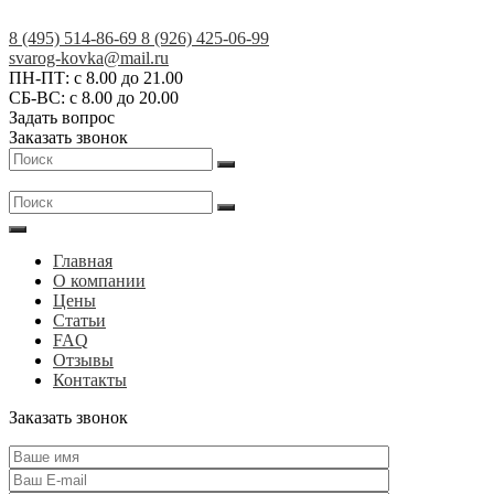
Skip
to
8 (495) 514-86-69
8 (926) 425-06-99
content
Кованые
svarog-kovka@mail.ru
ПН-ПТ: с 8.00 до 21.00
изделия
СБ-ВС: с 8.00 до 20.00
на
Задать вопрос
заказ
Заказать звонок
в
Москве
и
МО
|
Главная
АртСКМ
О компании
Цены
Статьи
FAQ
Отзывы
Контакты
Заказать звонок