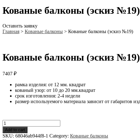
Кованые балконы (эскиз №19)
Оставить заявку
Главная
>
Кованые балконы
>
Кованые балконы (эскиз №19)
Кованые балконы (эскиз №19)
7407
₽
рамка изделия: от 12 мм. квадрат
кованый узор: от 10 до 20 мм.квадрат
срок изготовления: 2-4 недели
размер используемого материала зависит от габаритов из
Кованые
балконы
Add to cart
(эскиз
SKU:
68046ab944f8-1
Category:
Кованые балконы
№19)