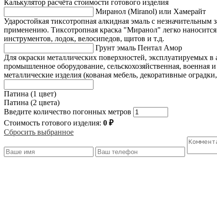
Калькулятор расчёта стоимости готового изделия
quantity
Миранол (Miranol) или Хамерайт
Ударостойкая тиксотропная алкидная эмаль с незначительным 
применению. Тиксотропная краска "Миранол" легко наносится к
инструментов, лодок, велосипедов, щитов и т.д.
Грунт эмаль Пентал Амор
Для окраски металлических поверхностей, эксплуатируемых в
промышленное оборудование, сельскохозяйственная, военная и
металлические изделия (кованая мебель, декоративные оградки,
Патина (1 цвет)
Патина (2 цвета)
Введите количество погонных метров
Стоимость готового изделия:
0
₽
Сбросить выбранное