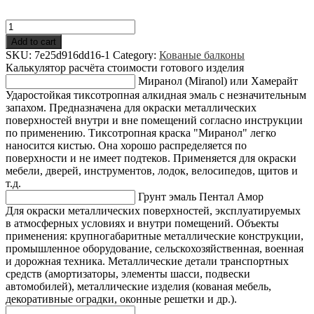
Кованые
балконы
Add to cart
(эскиз
SKU:
7e25d916dd16-1
Category:
Кованые балконы
№25)
Калькулятор расчёта стоимости готового изделия
quantity
Миранол (Miranol) или Хамерайт
Ударостойкая тиксотропная алкидная эмаль с незначительным
запахом. Предназначена для окраски металлических
поверхностей внутри и вне помещений согласно инструкции
по применению. Тиксотропная краска "Миранол" легко
наносится кистью. Она хорошо распределяется по
поверхности и не имеет подтеков. Применяется для окраски
мебели, дверей, инструментов, лодок, велосипедов, щитов и
т.д.
Грунт эмаль Пентал Амор
Для окраски металлических поверхностей, эксплуатируемых
в атмосферных условиях и внутри помещений. Объекты
применения: крупногабаритные металлические конструкции,
промышленное оборудование, сельскохозяйственная, военная
и дорожная техника. Металлические детали транспортных
средств (амортизаторы, элементы шасси, подвески
автомобилей), металлические изделия (кованая мебель,
декоративные оградки, оконные решетки и др.).