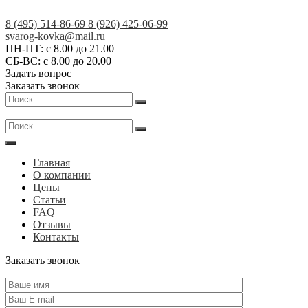
Skip
to
8 (495) 514-86-69
8 (926) 425-06-99
content
Кованые
svarog-kovka@mail.ru
ПН-ПТ: с 8.00 до 21.00
изделия
СБ-ВС: с 8.00 до 20.00
на
Задать вопрос
заказ
Заказать звонок
в
Москве
и
МО
|
Главная
АртСКМ
О компании
Цены
Статьи
FAQ
Отзывы
Контакты
Заказать звонок