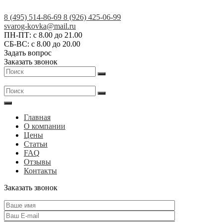
Skip
to
8 (495) 514-86-69
8 (926) 425-06-99
content
Кованые
svarog-kovka@mail.ru
ПН-ПТ: с 8.00 до 21.00
изделия
СБ-ВС: с 8.00 до 20.00
на
Задать вопрос
заказ
Заказать звонок
в
Москве
и
МО
|
Главная
АртСКМ
О компании
Цены
Статьи
FAQ
Отзывы
Контакты
Заказать звонок