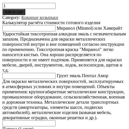
Кованые
козырьки
Add to cart
(эскиз
Category:
Кованые козырьки
№20)
Калькулятор расчёта стоимости готового изделия
quantity
Миранол (Miranol) или Хамерайт
Ударостойкая тиксотропная алкидная эмаль с незначительным
запахом. Предназначена для окраски металлических
поверхностей внутри и вне помещений согласно инструкции
по применению. Тиксотропная краска "Миранол" легко
наносится кистью. Она хорошо распределяется по
поверхности и не имеет подтеков. Применяется для окраски
мебели, дверей, инструментов, лодок, велосипедов, щитов и
т.д.
Грунт эмаль Пентал Амор
Для окраски металлических поверхностей, эксплуатируемых
в атмосферных условиях и внутри помещений. Объекты
применения: крупногабаритные металлические конструкции,
промышленное оборудование, сельскохозяйственная, военная
и дорожная техника. Металлические детали транспортных
средств (амортизаторы, элементы шасси, подвески
автомобилей), металлические изделия (кованая мебель,
декоративные оградки, оконные решетки и др.).
Патина (1 цвет)