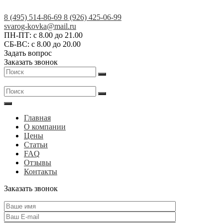
Skip
to
8 (495) 514-86-69
8 (926) 425-06-99
content
Кованые
svarog-kovka@mail.ru
ПН-ПТ: с 8.00 до 21.00
изделия
СБ-ВС: с 8.00 до 20.00
на
Задать вопрос
заказ
Заказать звонок
в
Москве
и
МО
|
Главная
АртСКМ
О компании
Цены
Статьи
FAQ
Отзывы
Контакты
Заказать звонок