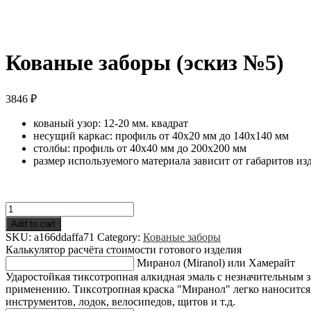
Кованые заборы (эскиз №5)
3846
₽
кованый узор: 12-20 мм. квадрат
несущий каркас: профиль от 40х20 мм до 140х140 мм
столбы: профиль от 40х40 мм до 200х200 мм
размер используемого материала зависит от габаритов из
Кованые
заборы
Add to cart
(эскиз
SKU:
a166ddaffa71
Category:
Кованые заборы
№5)
Калькулятор расчёта стоимости готового изделия
quantity
Миранол (Miranol) или Хамерайт
Ударостойкая тиксотропная алкидная эмаль с незначительным 
применению. Тиксотропная краска "Миранол" легко наносится к
инструментов, лодок, велосипедов, щитов и т.д.