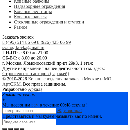
Кованые балконы
Надзаборные ограждения
Кованые лестницы
Кованые навесы
Стеклянные ограждения и ступени
Разное
Заказать звонок
8 (495) 514-86-69
8 (926) 425-06-99
svarog-kovka@mail.ru
ПН-ПТ: с 8.00 до 21.00
СБ-ВС: с 8.00 до 20.00
г. Москва, Ломоносовский пр-кт 29к3, 1 этаж
Другие направления нашей деятельности см. здесь:
Строительство ангаров (гаражей)
© 2010-2026
Кованые изделия на заказ в Москве и МО |
АртСКМ
. Все права защищены.
Разработано
Аркада
Заказать звонок
+
Мы позвоним
вам
в течение 00:
48
секунд!
Жду звонка!
Представьтесь и мы будем называть вас по имени.