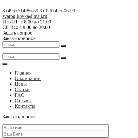
Skip
to
8 (495) 514-86-69
8 (926) 425-06-99
content
Кованые
svarog-kovka@mail.ru
ПН-ПТ: с 8.00 до 21.00
изделия
СБ-ВС: с 8.00 до 20.00
на
Задать вопрос
заказ
Заказать звонок
в
Москве
и
МО
|
Главная
АртСКМ
О компании
Цены
Статьи
FAQ
Отзывы
Контакты
Заказать звонок