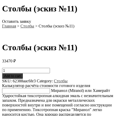
Столбы (эскиз №11)
Оставить заявку
Главная
>
Столбы
>
Столбы (эскиз №11)
Столбы (эскиз №11)
33470
₽
Столбы
(эскиз
Add to cart
№11)
SKU:
62388aac6fe3
Category:
Столбы
quantity
Калькулятор расчёта стоимости готового изделия
Миранол (Miranol) или Хамерайт
Ударостойкая тиксотропная алкидная эмаль с незначительным
запахом. Предназначена для окраски металлических
поверхностей внутри и вне помещений согласно инструкции
по применению. Тиксотропная краска "Миранол" легко
наносится кистью. Она хорошо распределяется по