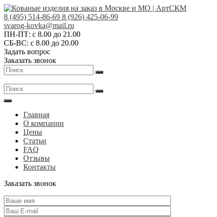
Skip
to
8 (495) 514-86-69
8 (926) 425-06-99
content
Кованые
svarog-kovka@mail.ru
ПН-ПТ: с 8.00 до 21.00
изделия
СБ-ВС: с 8.00 до 20.00
на
Задать вопрос
заказ
Заказать звонок
в
Москве
и
МО
|
Главная
АртСКМ
О компании
Цены
Статьи
FAQ
Отзывы
Контакты
Заказать звонок