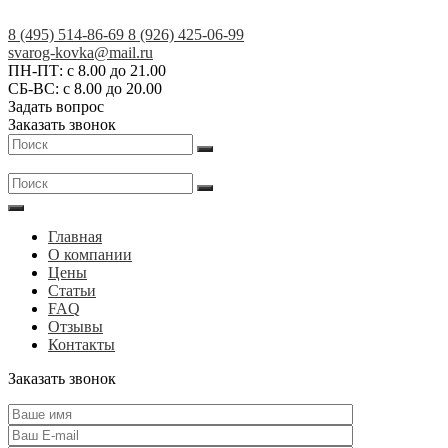
Skip
to
8 (495) 514-86-69
8 (926) 425-06-99
content
Кованые
svarog-kovka@mail.ru
ПН-ПТ: с 8.00 до 21.00
изделия
СБ-ВС: с 8.00 до 20.00
на
Задать вопрос
заказ
Заказать звонок
в
Москве
и
МО
|
Главная
АртСКМ
О компании
Цены
Статьи
FAQ
Отзывы
Контакты
Заказать звонок