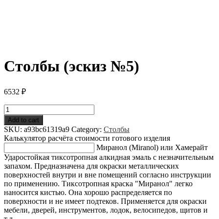
Столбы (эскиз №5)
6532
₽
Столбы
(эскиз
Add to cart
№5)
SKU:
a93bc61319a9
Category:
Столбы
quantity
Калькулятор расчёта стоимости готового изделия
Миранол (Miranol) или Хамерайт
Ударостойкая тиксотропная алкидная эмаль с незначительным
запахом. Предназначена для окраски металлических
поверхностей внутри и вне помещений согласно инструкции
по применению. Тиксотропная краска "Миранол" легко
наносится кистью. Она хорошо распределяется по
поверхности и не имеет подтеков. Применяется для окраски
мебели, дверей, инструментов, лодок, велосипедов, щитов и
т.д.