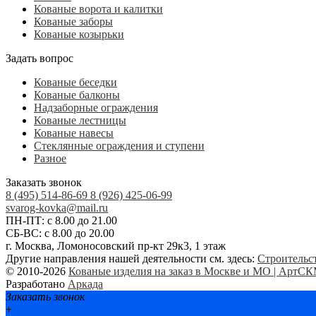
Кованые ворота и калитки
Кованые заборы
Кованые козырьки
Задать вопрос
Кованые беседки
Кованые балконы
Надзаборные ограждения
Кованые лестницы
Кованые навесы
Стеклянные ограждения и ступени
Разное
Заказать звонок
8 (495) 514-86-69
8 (926) 425-06-99
svarog-kovka@mail.ru
ПН-ПТ: с 8.00 до 21.00
СБ-ВС: с 8.00 до 20.00
г. Москва, Ломоносовский пр-кт 29к3, 1 этаж
Другие направления нашей деятельности см. здесь:
Строительст
© 2010-2026
Кованые изделия на заказ в Москве и МО | АртС
Разработано
Аркада
Заказать звонок
+