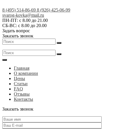
Skip
to
8 (495) 514-86-69
8 (926) 425-06-99
content
Кованые
svarog-kovka@mail.ru
ПН-ПТ: с 8.00 до 21.00
изделия
СБ-ВС: с 8.00 до 20.00
на
Задать вопрос
заказ
Заказать звонок
в
Москве
и
МО
|
Главная
АртСКМ
О компании
Цены
Статьи
FAQ
Отзывы
Контакты
Заказать звонок